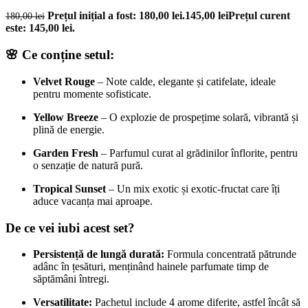
Prețul inițial a fost: 180,00 lei.
145,00
lei
Prețul curent
180,00
lei
este: 145,00 lei.
🌸 Ce conține setul:
Velvet Rouge
– Note calde, elegante și catifelate, ideale
pentru momente sofisticate.
Yellow Breeze
– O explozie de prospețime solară, vibrantă și
plină de energie.
Garden Fresh
– Parfumul curat al grădinilor înflorite, pentru
o senzație de natură pură.
Tropical Sunset
– Un mix exotic și exotic-fructat care îți
aduce vacanța mai aproape.
De ce vei iubi acest set?
Persistență de lungă durată:
Formula concentrată pătrunde
adânc în țesături, menținând hainele parfumate timp de
săptămâni întregi.
Versatilitate:
Pachetul include 4 arome diferite, astfel încât să