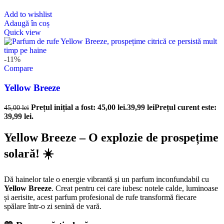
Add to wishlist
Adaugă în coș
Quick view
-11%
Compare
Yellow Breeze
Prețul inițial a fost: 45,00 lei.
39,99
lei
Prețul curent este:
45,00
lei
39,99 lei.
Yellow Breeze – O explozie de prospețime
solară! ☀️
Dă hainelor tale o energie vibrantă și un parfum inconfundabil cu
Yellow Breeze
. Creat pentru cei care iubesc notele calde, luminoase
și aerisite, acest parfum profesional de rufe transformă fiecare
spălare într-o zi senină de vară.