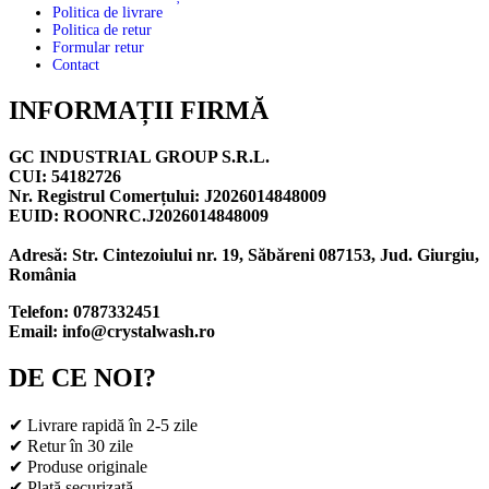
Politica de livrare
Politica de retur
Formular retur
Contact
INFORMAȚII FIRMĂ
GC INDUSTRIAL GROUP S.R.L.
CUI:
54182726
Nr. Registrul Comerțului:
J2026014848009
EUID:
ROONRC.J2026014848009
Adresă: Str. Cintezoiului nr. 19, Săbăreni 087153, Jud. Giurgiu,
România
Telefon:
0787332451
Email:
info@crystalwash.ro
DE CE NOI?
✔ Livrare rapidă în 2-5 zile
✔ Retur în 30 zile
✔ Produse originale
✔ Plată securizată