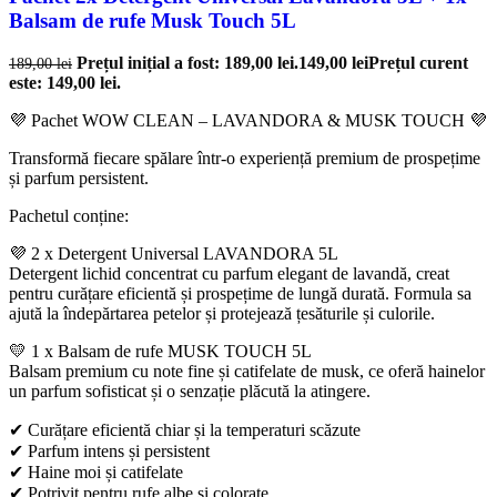
Balsam de rufe Musk Touch 5L
Prețul inițial a fost: 189,00 lei.
149,00
lei
Prețul curent
189,00
lei
este: 149,00 lei.
💜 Pachet WOW CLEAN – LAVANDORA & MUSK TOUCH 💜
Transformă fiecare spălare într-o experiență premium de prospețime
și parfum persistent.
Pachetul conține:
💜 2 x Detergent Universal LAVANDORA 5L
Detergent lichid concentrat cu parfum elegant de lavandă, creat
pentru curățare eficientă și prospețime de lungă durată. Formula sa
ajută la îndepărtarea petelor și protejează țesăturile și culorile.
💛 1 x Balsam de rufe MUSK TOUCH 5L
Balsam premium cu note fine și catifelate de musk, ce oferă hainelor
un parfum sofisticat și o senzație plăcută la atingere.
✔ Curățare eficientă chiar și la temperaturi scăzute
✔ Parfum intens și persistent
✔ Haine moi și catifelate
✔ Potrivit pentru rufe albe și colorate