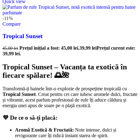
Quick view
-11%
Compare
Tropical Sunset
Prețul inițial a fost: 45,00 lei.
39,99
lei
Prețul curent este:
45,00
lei
39,99 lei.
Tropical Sunset – Vacanța ta exotică în
fiecare spălare! 🌅🌺
Transformă-ți hainele într-o explozie de prospețime tropicală cu
Tropical Sunset
. Creat pentru cei care iubesc aromele dulci, fructate
și vibrante, acest parfum profesional de rufe îți aduce căldura și
energia unei apus de soare pe o plajă exotică.
💜 De ce o să-ți placă:
Aromă Exotică & Fructată:
Note intense, dulci și
revigorante care îți ridică instant starea de spirit.