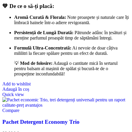
💚 De ce o să-ți placă:
Aromă Curată & Florala:
Note proaspete și naturale care îți
îmbracă hainele într-o adiere revigorantă.
Persistență de Lungă Durată:
Pătrunde adânc în țesături și
menține parfumul proaspăt timp de săptămâni întregi.
Formulă Ultra-Concentrată:
Ai nevoie de doar câțiva
mililitri la fiecare spălare pentru un efect de durată.
💡
Mod de folosire:
Adaugă o cantitate mică în sertarul
pentru balsam al mașinii de spălat și bucură-te de o
prospețime inconfundabilă!
Add to wishlist
Adaugă în coș
Quick view
Compare
Pachet Detergent Economy Trio