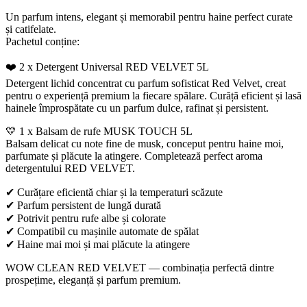
Un parfum intens, elegant și memorabil pentru haine perfect curate
și catifelate.
Pachetul conține:
❤️ 2 x Detergent Universal RED VELVET 5L
Detergent lichid concentrat cu parfum sofisticat Red Velvet, creat
pentru o experiență premium la fiecare spălare. Curăță eficient și lasă
hainele împrospătate cu un parfum dulce, rafinat și persistent.
💛 1 x Balsam de rufe MUSK TOUCH 5L
Balsam delicat cu note fine de musk, conceput pentru haine moi,
parfumate și plăcute la atingere. Completează perfect aroma
detergentului RED VELVET.
✔ Curățare eficientă chiar și la temperaturi scăzute
✔ Parfum persistent de lungă durată
✔ Potrivit pentru rufe albe și colorate
✔ Compatibil cu mașinile automate de spălat
✔ Haine mai moi și mai plăcute la atingere
WOW CLEAN RED VELVET — combinația perfectă dintre
prospețime, eleganță și parfum premium.