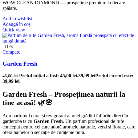
WOW CLEAN DIAMOND — prospețime premium la fiecare
spălare.
Add to wishlist
Adaugă în coș
Quick view
-11%
Compare
Garden Fresh
Prețul inițial a fost: 45,00 lei.
39,99
lei
Prețul curent este:
45,00
lei
39,99 lei.
Garden Fresh – Prospețimea naturii la
tine acasă! 🌿🌸
Adu parfumul curat și revigorant al unei grădini înflorite direct în
garderoba ta cu
Garden Fresh
. Un parfum profesional de rufe
conceput pentru cei care adoră aromele naturale, verzi și florale, care
oferă hainelor o senzație de curățenie pură.