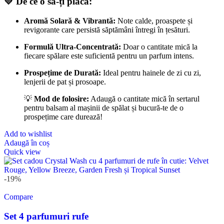
💛 De ce o să-ți placă:
Aromă Solară & Vibrantă:
Note calde, proaspete și
revigorante care persistă săptămâni întregi în țesături.
Formulă Ultra-Concentrată:
Doar o cantitate mică la
fiecare spălare este suficientă pentru un parfum intens.
Prospețime de Durată:
Ideal pentru hainele de zi cu zi,
lenjerii de pat și prosoape.
💡
Mod de folosire:
Adaugă o cantitate mică în sertarul
pentru balsam al mașinii de spălat și bucură-te de o
prospețime care durează!
Add to wishlist
Adaugă în coș
Quick view
-19%
Compare
Set 4 parfumuri rufe