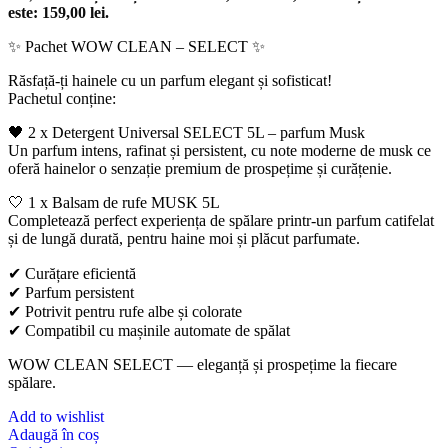
este: 159,00 lei.
✨ Pachet WOW CLEAN – SELECT ✨
Răsfață-ți hainele cu un parfum elegant și sofisticat!
Pachetul conține:
🖤 2 x Detergent Universal SELECT 5L – parfum Musk
Un parfum intens, rafinat și persistent, cu note moderne de musk ce
oferă hainelor o senzație premium de prospețime și curățenie.
🤍 1 x Balsam de rufe MUSK 5L
Completează perfect experiența de spălare printr-un parfum catifelat
și de lungă durată, pentru haine moi și plăcut parfumate.
✔ Curățare eficientă
✔ Parfum persistent
✔ Potrivit pentru rufe albe și colorate
✔ Compatibil cu mașinile automate de spălat
WOW CLEAN SELECT — eleganță și prospețime la fiecare
spălare.
Add to wishlist
Adaugă în coș