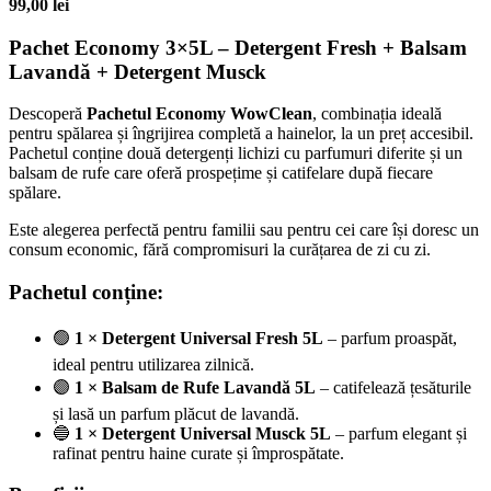
99,00
lei
Pachet Economy 3×5L – Detergent Fresh + Balsam
Lavandă + Detergent Musck
Descoperă
Pachetul Economy WowClean
, combinația ideală
pentru spălarea și îngrijirea completă a hainelor, la un preț accesibil.
Pachetul conține două detergenți lichizi cu parfumuri diferite și un
balsam de rufe care oferă prospețime și catifelare după fiecare
spălare.
Este alegerea perfectă pentru familii sau pentru cei care își doresc un
consum economic, fără compromisuri la curățarea de zi cu zi.
Pachetul conține:
🟢
1 × Detergent Universal Fresh 5L
– parfum proaspăt,
ideal pentru utilizarea zilnică.
🟣
1 × Balsam de Rufe Lavandă 5L
– catifelează țesăturile
și lasă un parfum plăcut de lavandă.
🔵
1 × Detergent Universal Musck 5L
– parfum elegant și
rafinat pentru haine curate și împrospătate.