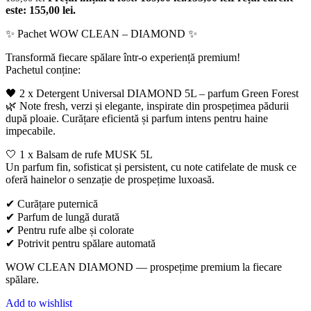
este: 155,00 lei.
✨ Pachet WOW CLEAN – DIAMOND ✨
Transformă fiecare spălare într-o experiență premium!
Pachetul conține:
🖤 2 x Detergent Universal DIAMOND 5L – parfum Green Forest
🌿 Note fresh, verzi și elegante, inspirate din prospețimea pădurii
după ploaie. Curățare eficientă și parfum intens pentru haine
impecabile.
🤍 1 x Balsam de rufe MUSK 5L
Un parfum fin, sofisticat și persistent, cu note catifelate de musk ce
oferă hainelor o senzație de prospețime luxoasă.
✔ Curățare puternică
✔ Parfum de lungă durată
✔ Pentru rufe albe și colorate
✔ Potrivit pentru spălare automată
WOW CLEAN DIAMOND — prospețime premium la fiecare
spălare.
Add to wishlist