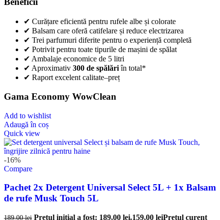
Beneficii
✔ Curățare eficientă pentru rufele albe și colorate
✔ Balsam care oferă catifelare și reduce electrizarea
✔ Trei parfumuri diferite pentru o experiență completă
✔ Potrivit pentru toate tipurile de mașini de spălat
✔ Ambalaje economice de 5 litri
✔ Aproximativ
300 de spălări
în total*
✔ Raport excelent calitate–preț
Gama Economy WowClean
Add to wishlist
Adaugă în coș
Quick view
-16%
Compare
Pachet 2x Detergent Universal Select 5L + 1x Balsam
de rufe Musk Touch 5L
Prețul inițial a fost: 189,00 lei.
159,00
lei
Prețul curent
189,00
lei