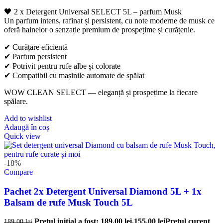
🖤 2 x Detergent Universal SELECT 5L – parfum Musk
Un parfum intens, rafinat și persistent, cu note moderne de musk ce
oferă hainelor o senzație premium de prospețime și curățenie.
✔ Curățare eficientă
✔ Parfum persistent
✔ Potrivit pentru rufe albe și colorate
✔ Compatibil cu mașinile automate de spălat
WOW CLEAN SELECT — eleganță și prospețime la fiecare
spălare.
Add to wishlist
Adaugă în coș
Quick view
-18%
Compare
Pachet 2x Detergent Universal Diamond 5L + 1x
Balsam de rufe Musk Touch 5L
Prețul inițial a fost: 189,00 lei.
155,00
lei
Prețul curent
189,00
lei